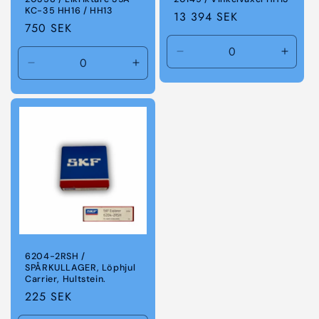
KC-35 HH16 / HH13
Ordinarie
13 394 SEK
Ordinarie
750 SEK
pris
pris
Minska
Öka
Minska
Öka
kvantitet
kvanti
kvantitet
kvantitet
för
för
för
för
Default
Defaul
Default
Default
Title
Title
Title
Title
6204-2RSH /
SPÅRKULLAGER, Löphjul
Carrier, Hultstein.
Ordinarie
225 SEK
pris