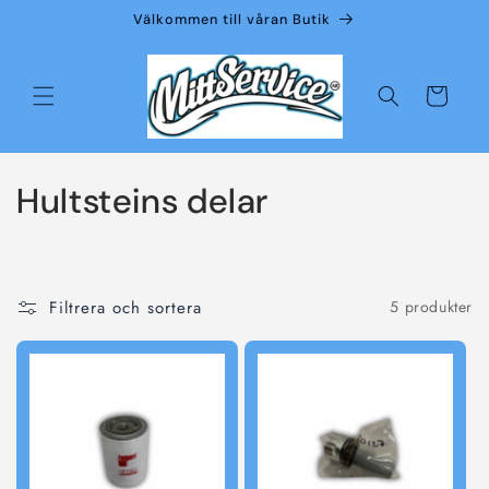
vidare
Välkommen till våran Butik
till
innehåll
Varukorg
P
Hultsteins delar
r
o
Filtrera och sortera
5 produkter
d
u
k
t