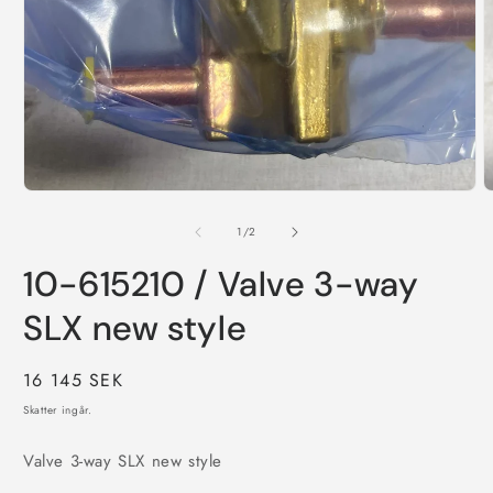
Öppna
mediet
1
i
modalfönster
Ö
m
2
av
1
/
2
i
m
10-615210 / Valve 3-way
SLX new style
Ordinarie
16 145 SEK
pris
Skatter ingår.
Valve 3-way SLX new style