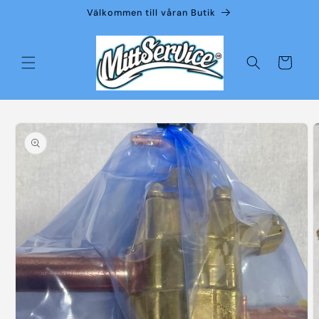
vidare
Välkommen till våran Butik
till
innehåll
Varukorg
å vidare till
roduktinformation