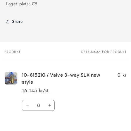
Lager plats: C5
Share
PRODUKT
DELSUMMA FÖR PRODUKT
Din
varukorg
0 kr
10-615210 / Valve 3-way SLX new
style
16 145 kr/st.
Kvantitet
Minska
Öka
kvantitet
kvantitet
för
för
Laddar
Default
Default