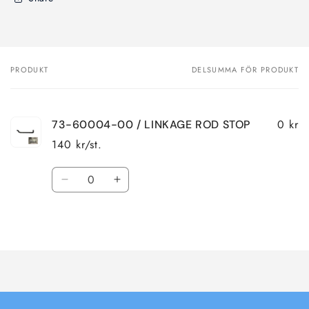
PRODUKT
DELSUMMA FÖR PRODUKT
Din
varukorg
0 kr
73-60004-00 / LINKAGE ROD STOP
140 kr/st.
Kvantitet
Minska
Öka
kvantitet
kvantitet
för
för
Laddar
Default
Default
Title
Title
...