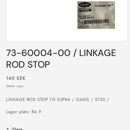
Öppna
mediet
73-60004-00 / LINKAGE
1
i
modalfönster
ROD STOP
Ordinarie
140 SEK
pris
Skatter ingår.
LINKAGE ROD STOP Till
SUPRA / OASIS / S750 /
Lager plats: B4.9
Share