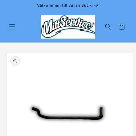
vidare
Välkommen till våran Butik
till
innehåll
Varukorg
å vidare till
roduktinformation