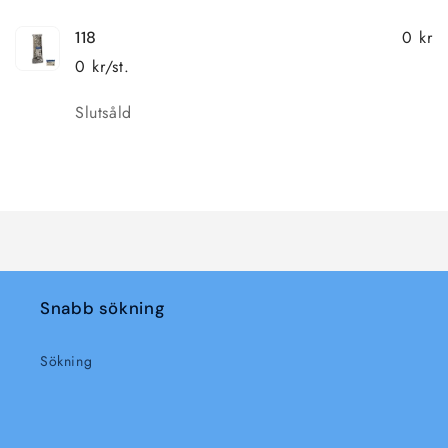
0 kr
118
0 kr/st.
Kvantitet
Slutsåld
Laddar
...
Snabb sökning
Sökning