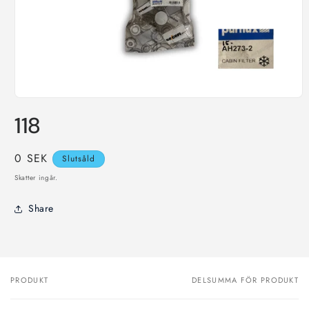
Öppna
mediet
118
1
i
modalfönster
Ordinarie
0 SEK
Slutsåld
pris
Skatter ingår.
Share
PRODUKT
DELSUMMA FÖR PRODUKT
Din
varukorg