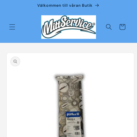
vidare
Välkommen till våran Butik
till
innehåll
Varukorg
å vidare till
roduktinformation