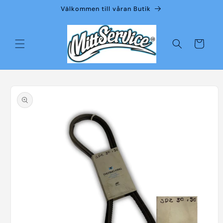
vidare
Välkommen till våran Butik
till
innehåll
Varukorg
å vidare till
roduktinformation