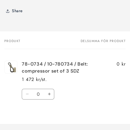
Share
PRODUKT
DELSUMMA FÖR PRODUKT
Din
varukorg
0 kr
78-0734 / 10-780734 / Belt:
compressor set of 3 SDZ
1 472 kr/st.
Kvantitet
Minska
Öka
kvantitet
kvantitet
för
för
Laddar
Default
Default
Title
Title
...