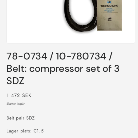
Öppna
mediet
78-0734 / 10-780734 /
1
i
modalfönster
Belt: compressor set of 3
SDZ
Ordinarie
1 472 SEK
pris
Skatter ingår.
Belt pair SDZ
Lager plats: C1.5