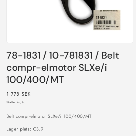
Öppna
mediet
78-1831 / 10-781831 / Belt
1
i
modalfönster
compr-elmotor SLXe/i
100/400/MT
Ordinarie
1 778 SEK
pris
Skatter ingår.
Belt compr-elmotor SLXe/i 100/400/MT
Lager plats: C3.9