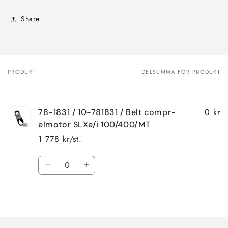
Share
PRODUKT
DELSUMMA FÖR PRODUKT
Din
varukorg
0 kr
78-1831 / 10-781831 / Belt compr-
elmotor SLXe/i 100/400/MT
1 778 kr/st.
Kvantitet
Minska
Öka
kvantitet
kvantitet
för
för
Laddar
Default
Default
Title
Title
...