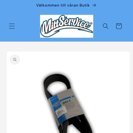
vidare
Välkommen till våran Butik
till
innehåll
Varukorg
å vidare till
roduktinformation