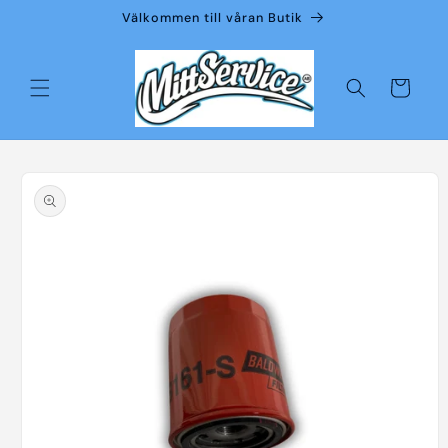
vidare
Välkommen till våran Butik
till
innehåll
Varukorg
å vidare till
roduktinformation