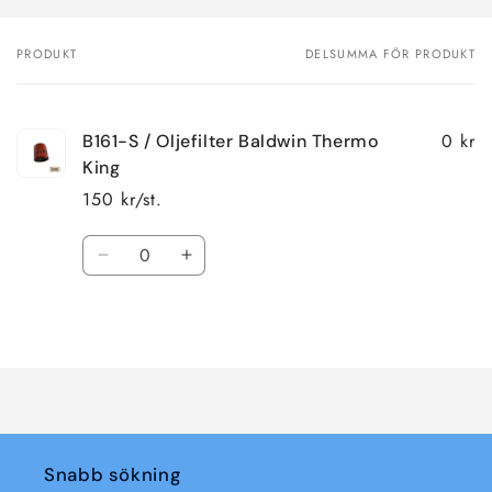
PRODUKT
DELSUMMA FÖR PRODUKT
Din
varukorg
0 kr
B161-S / Oljefilter Baldwin Thermo
King
150 kr/st.
Kvantitet
Minska
Öka
kvantitet
kvantitet
för
för
Laddar
Default
Default
Title
Title
...
Snabb sökning