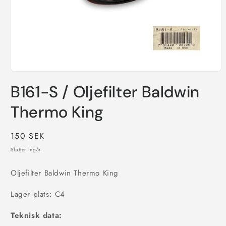
Öppna
mediet
B161-S / Oljefilter Baldwin
1
i
modalfönster
Thermo King
Ordinarie
150 SEK
pris
Skatter ingår.
Oljefilter Baldwin Thermo King
Lager plats: C4
Teknisk data: