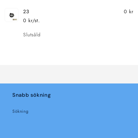
0 kr
23
0 kr/st.
Kvantitet
Slutsåld
Laddar
...
Snabb sökning
Sökning