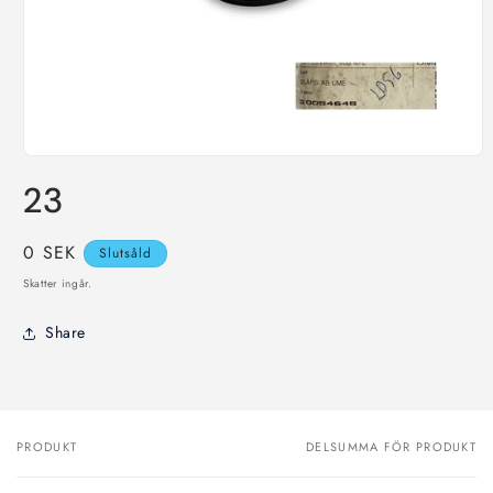
Öppna
mediet
23
1
i
modalfönster
Ordinarie
0 SEK
Slutsåld
pris
Skatter ingår.
Share
PRODUKT
DELSUMMA FÖR PRODUKT
Din
varukorg