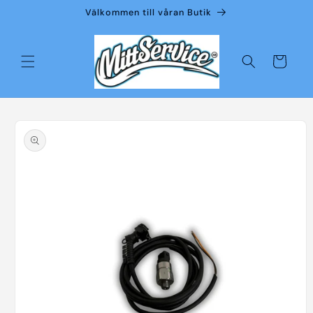
vidare
Välkommen till våran Butik
till
innehåll
Varukorg
å vidare till
roduktinformation