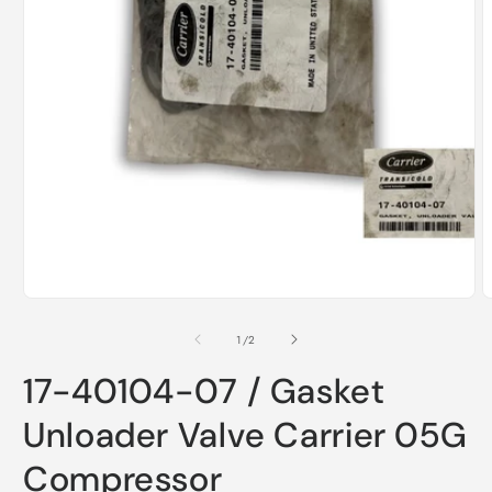
Öppna
mediet
1
i
modalfönster
Ö
m
2
av
1
/
2
i
m
17-40104-07 / Gasket
Unloader Valve Carrier 05G
Compressor