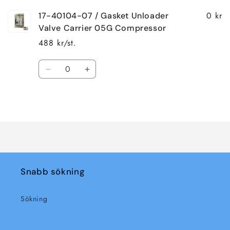
0 kr
17-40104-07 / Gasket Unloader
Valve Carrier 05G Compressor
488 kr/st.
Kvantitet
Minska
Öka
kvantitet
kvantitet
för
för
Laddar
Default
Default
Title
Title
...
Snabb sökning
Sökning