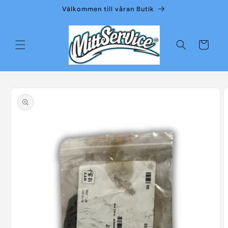
vidare
Välkommen till våran Butik
till
innehåll
Varukorg
å vidare till
roduktinformation