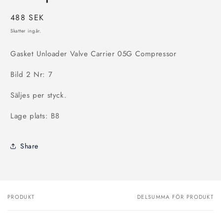
Ordinarie
488 SEK
pris
Skatter ingår.
Gasket Unloader Valve Carrier 05G Compressor
Bild 2 Nr: 7
Säljes per styck.
Lage plats: B8
Share
PRODUKT
DELSUMMA FÖR PRODUKT
Din
varukorg