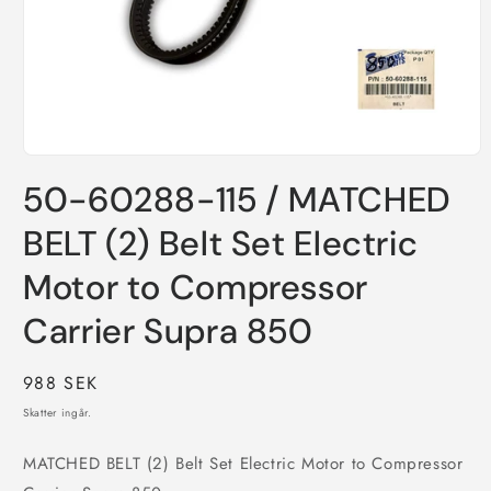
Öppna
mediet
50-60288-115 / MATCHED
1
i
modalfönster
BELT (2) Belt Set Electric
Motor to Compressor
Carrier Supra 850
Ordinarie
988 SEK
pris
Skatter ingår.
MATCHED BELT (2) Belt Set Electric Motor to Compressor