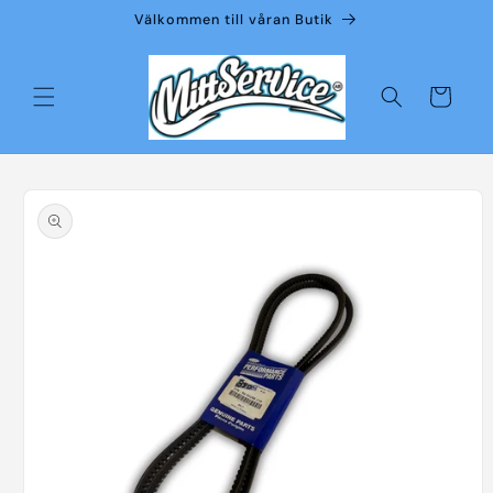
vidare
Välkommen till våran Butik
till
innehåll
Varukorg
å vidare till
roduktinformation