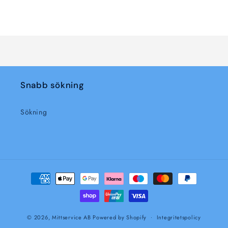
för
för
Laddar
Default
Default
Title
Title
...
Snabb sökning
Sökning
Betalningsmetoder
© 2026,
Mittservice AB
Powered by Shopify
Integritetspolicy