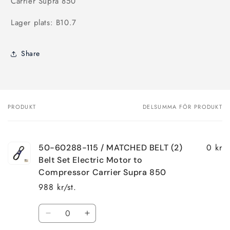
Carrier Supra 850
Lager plats: B10.7
Share
PRODUKT
DELSUMMA FÖR PRODUKT
Din
varukorg
0 kr
50-60288-115 / MATCHED BELT (2)
Belt Set Electric Motor to
Compressor Carrier Supra 850
988 kr/st.
Kvantitet
Minska
Öka
kvantitet
kvantitet