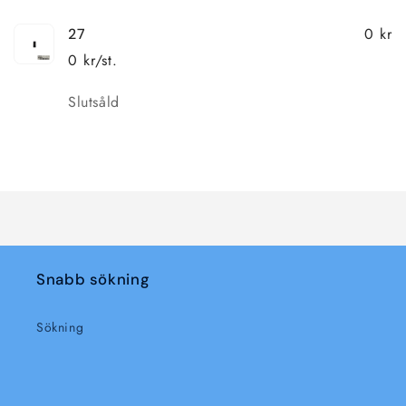
0 kr
27
0 kr/st.
Kvantitet
Slutsåld
Laddar
...
Snabb sökning
Sökning