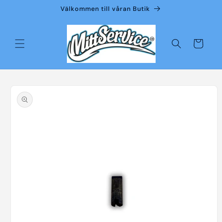
vidare
Välkommen till våran Butik
till
innehåll
Varukorg
å vidare till
roduktinformation