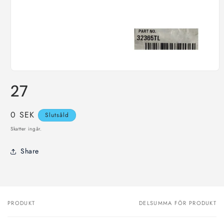
Öppna
mediet
27
1
i
modalfönster
Ordinarie
0 SEK
Slutsåld
pris
Skatter ingår.
Share
PRODUKT
DELSUMMA FÖR PRODUKT
Din
varukorg