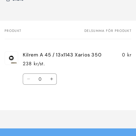
PRODUKT
DELSUMMA FÖR PRODUKT
Din
varukorg
0 kr
Kilrem A 45 / 13x1143 Xarios 350
238 kr/st.
Kvantitet
Minska
Öka
kvantitet
kvantitet
för
för
Laddar
Default
Default
Title
Title
...