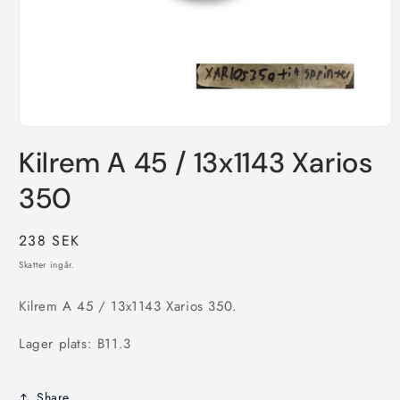
Öppna
mediet
Kilrem A 45 / 13x1143 Xarios
1
i
modalfönster
350
Ordinarie
238 SEK
pris
Skatter ingår.
Kilrem A 45 / 13x1143 Xarios 350.
Lager plats: B11.3
Share