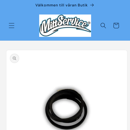
vidare
Välkommen till våran Butik
till
innehåll
Varukorg
å vidare till
roduktinformation