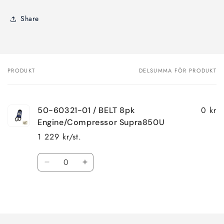
Share
PRODUKT
DELSUMMA FÖR PRODUKT
Din
varukorg
0 kr
50-60321-01 / BELT 8pk
Engine/Compressor Supra850U
1 229 kr/st.
Kvantitet
Minska
Öka
kvantitet
kvantitet
för
för
Laddar
Default
Default
Title
Title
...