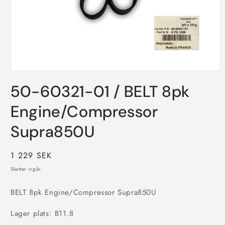
Öppna
mediet
50-60321-01 / BELT 8pk
1
i
modalfönster
Engine/Compressor
Supra850U
Ordinarie
1 229 SEK
pris
Skatter ingår.
BELT 8pk Engine/Compressor Supra850U
Lager plats: B11.8