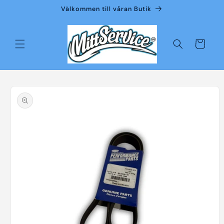
vidare
Välkommen till våran Butik
till
innehåll
Varukorg
å vidare till
roduktinformation