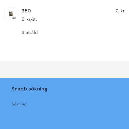
0 kr
350
0 kr/st.
Kvantitet
Slutsåld
Laddar
...
Snabb sökning
Sökning