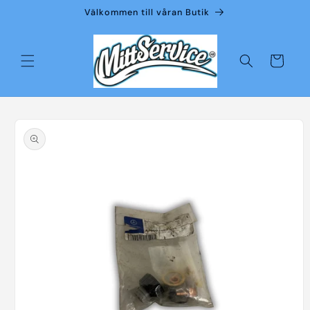
vidare
Välkommen till våran Butik
till
innehåll
Varukorg
å vidare till
roduktinformation