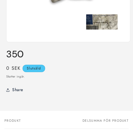
Öppna
mediet
350
1
i
modalfönster
Ordinarie
0 SEK
Slutsåld
pris
Skatter ingår.
Share
PRODUKT
DELSUMMA FÖR PRODUKT
Din
varukorg