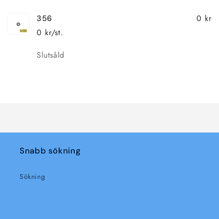
0 kr
356
0 kr/st.
Kvantitet
Slutsåld
Laddar
...
Snabb sökning
Sökning