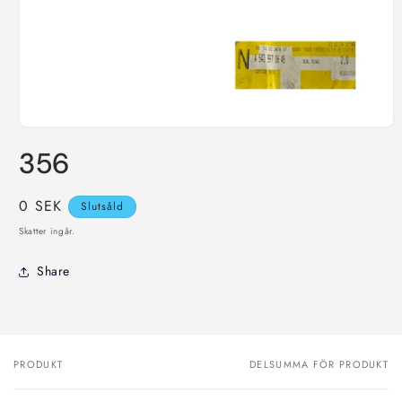
Öppna
mediet
356
1
i
modalfönster
Ordinarie
0 SEK
Slutsåld
pris
Skatter ingår.
Share
PRODUKT
DELSUMMA FÖR PRODUKT
Din
varukorg