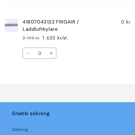
varukorg
0 kr
41807043132 FRIGAIR /
Laddluftkylare
1 635 kr/st.
2 195 kr
Ordinarie
Försäljningspris
pris
Kvantitet
Minska
Öka
kvantitet
kvantitet
för
för
Laddar
Default
Default
Title
Title
...
Snabb sökning
Sökning