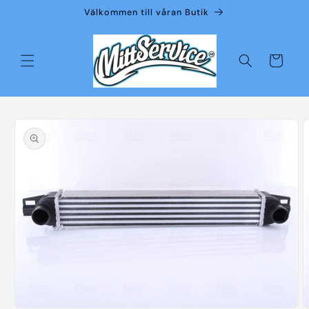
vidare
Välkommen till våran Butik
till
innehåll
Varukorg
å vidare till
roduktinformation