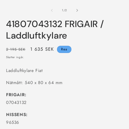
Öppna
Ö
mediet
m
1
2
av
1
/
2
i
i
modalfönster
m
41807043132 FRIGAIR /
Laddluftkylare
Ordinarie
Försäljningspris
1 635 SEK
2 195 SEK
Rea
pris
Skatter ingår.
Laddluftkylare Fiat
Nätmått: 540 x 80 x 64 mm
FRIGAIR:
07043132
NISSENS:
96536