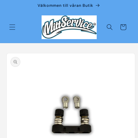
vidare
Välkommen till våran Butik
till
innehåll
Varukorg
å vidare till
roduktinformation