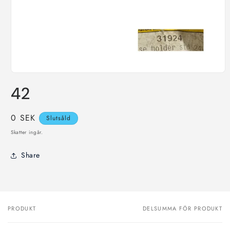
Öppna
mediet
42
1
i
modalfönster
Ordinarie
0 SEK
Slutsåld
pris
Skatter ingår.
Share
PRODUKT
DELSUMMA FÖR PRODUKT
Din
varukorg