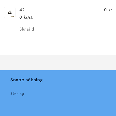
0 kr
42
0 kr/st.
Kvantitet
Slutsåld
Laddar
...
Snabb sökning
Sökning