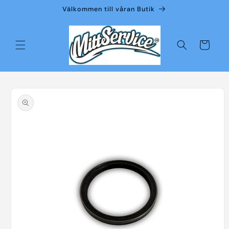
vidare
Välkommen till våran Butik
till
innehåll
Varukorg
å vidare till
roduktinformation