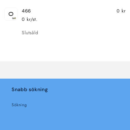
0 kr
466
0 kr/st.
Kvantitet
Slutsåld
Laddar
...
Snabb sökning
Sökning