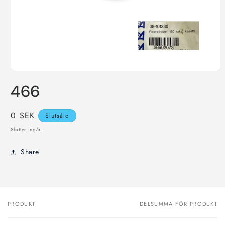
Öppna
mediet
466
1
i
modalfönster
Ordinarie
0 SEK
Slutsåld
pris
Skatter ingår.
Share
PRODUKT
DELSUMMA FÖR PRODUKT
Din
varukorg