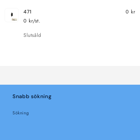
0 kr
471
0 kr/st.
Kvantitet
Slutsåld
Laddar
...
Snabb sökning
Sökning