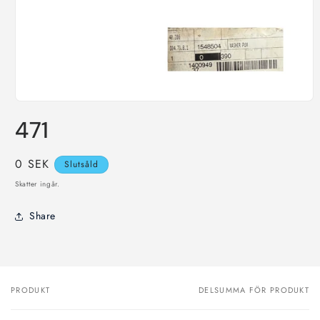
Öppna
mediet
471
1
i
modalfönster
Ordinarie
0 SEK
Slutsåld
pris
Skatter ingår.
Share
PRODUKT
DELSUMMA FÖR PRODUKT
Din
varukorg