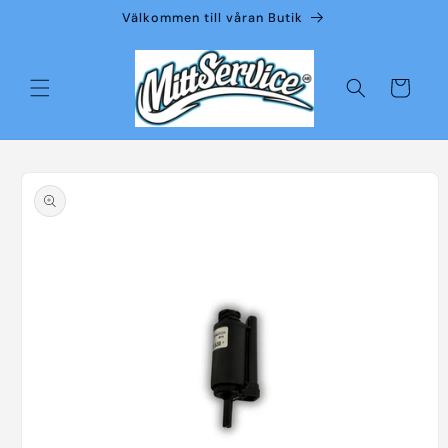
vidare
Välkommen till våran Butik
till
innehåll
Varukorg
å vidare till
roduktinformation