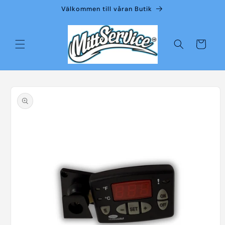
vidare
Välkommen till våran Butik
till
innehåll
Varukorg
å vidare till
roduktinformation