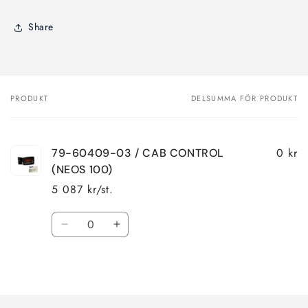
Share
PRODUKT
DELSUMMA FÖR PRODUKT
Din
varukorg
0 kr
79-60409-03 / CAB CONTROL
(NEOS 100)
5 087 kr/st.
Kvantitet
Minska
Öka
kvantitet
kvantitet
för
för
Laddar
Default
Default
Title
Title
...