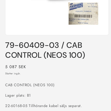
Öppna
mediet
79-60409-03 / CAB
1
i
modalfönster
CONTROL (NEOS 100)
Ordinarie
5 087 SEK
pris
Skatter ingår.
CAB CONTROL (NEOS 100)
Lager plats: B1
22-60168-05 Tillhörande kabel säljs separat.