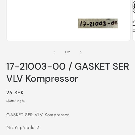
Öppna
mediet
1
av
1
/
2
i
modalfönster
17-21003-00 / GASKET SER
VLV Kompressor
Ordinarie
25 SEK
pris
Skatter ingår.
GASKET SER VLV Kompressor
Nr: 6 på bild 2.