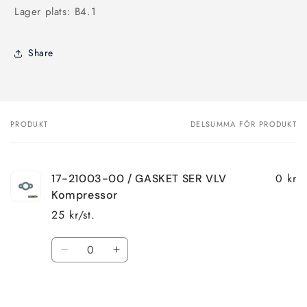
Lager plats: B4.1
Share
PRODUKT
DELSUMMA FÖR PRODUKT
Din
varukorg
0 kr
17-21003-00 / GASKET SER VLV
Kompressor
25 kr/st.
Kvantitet
Minska
Öka
kvantitet
kvantitet
för
för
Laddar
Default
Default